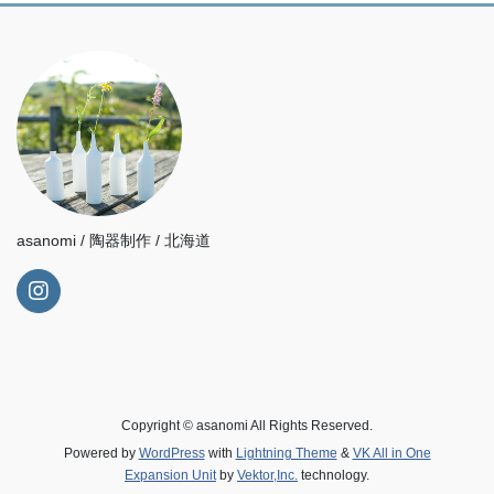
asanomi / 陶器制作 / 北海道
Copyright © asanomi All Rights Reserved.
Powered by
WordPress
with
Lightning Theme
&
VK All in One
Expansion Unit
by
Vektor,Inc.
technology.