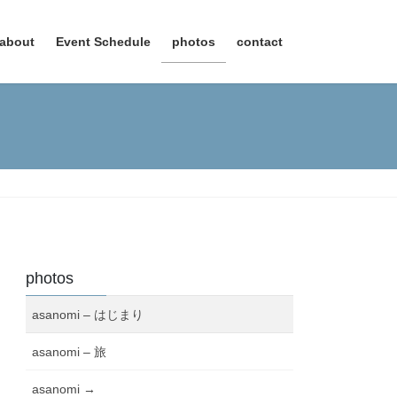
about
Event Schedule
photos
contact
photos
asanomi – はじまり
asanomi – 旅
asanomi →