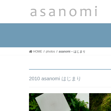
コ
ナ
ン
ビ
テ
ゲ
ン
ー
ツ
シ
へ
ョ
ス
ン
キ
に
ッ
移
HOME
photos
asanomi – はじまり
プ
動
2010 asanomi はじまり